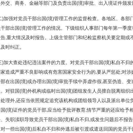
外交、商务、金融等部门及负责出国(境)审批、出入境证件颁发
(二)加强对党员干部出国(境)管理工作的监督检查。各地区、各
干部出国(境)管理工作的情况。下级组织人事部门每年第一季度
告,重大情况及时报告。上级主管部门和纪检监察机关要定期或不
题及时纠正。
(三)加大查处违纪违法案件的力度。对党员干部出国(境)私自不
国家造成严重不良影响或有危害国家安全行为的,要从严惩处;对涉
部在出国(境)或办理出国(境)审批手续中弄虚作假,甚至伪造、变
。对驻国(境)外机构或临时出国(境)团组发生人员擅自脱离组织
处理外,还应当依照规定追究该机构或团组领导人以及派出单位负
国(境)证件的党员干部,应当给予批评教育,情节严重的还应给予
、失职渎职导致党员干部出国(境)私自不归,或发生问题后不报
。对一些出国(境)后私自不归和外逃后被引渡或遣送回国的党员干