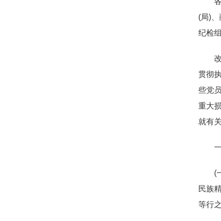
(局)
纪检组
贯彻执
些党员
重大损
就有关
民族
等行之