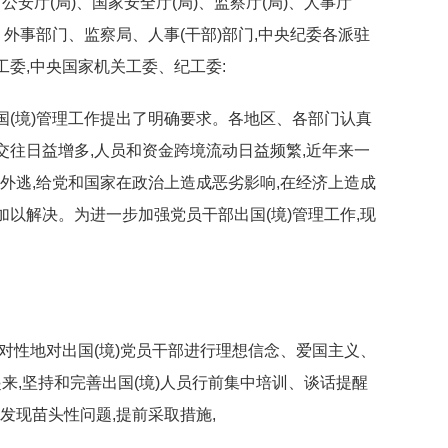
厅(局)、国家安全厅(局)、监察厅(局)、人事厅
)、外事部门、监察局、人事(干部)部门,中央纪委各派驻
工委,中央国家机关工委、纪工委:
国(境)管理工作提出了明确要求。各地区、各部门认真
交往日益增多,人员和资金跨境流动日益频繁,近年来一
款外逃,给党和国家在政治上造成恶劣影响,在经济上造成
加以解决。为进一步加强党员干部出国(境)管理工作,现
有针对性地对出国(境)党员干部进行理想信念、爱国主义、
,坚持和完善出国(境)人员行前集中培训、谈话提醒
发现苗头性问题,提前采取措施,