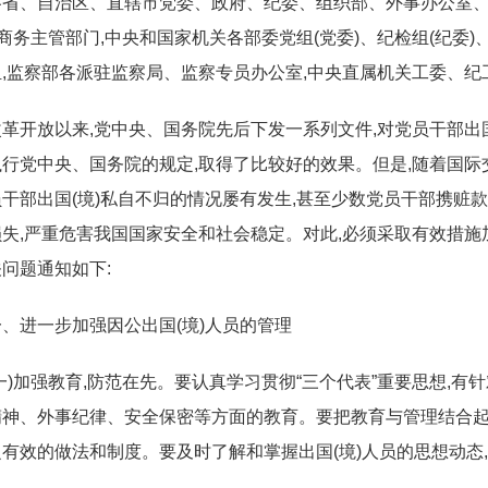
各省、自治区、直辖市党委、政府、纪委、组织部、外事办公室、公安
、商务主管部门,中央和国家机关各部委党组(党委)、纪检组(纪委
,监察部各派驻监察局、监察专员办公室,中央直属机关工委、纪
改革开放以来,党中央、国务院先后下发一系列文件,对党员干部出
行党中央、国务院的规定,取得了比较好的效果。但是,随着国际
干部出国(境)私自不归的情况屡有发生,甚至少数党员干部携赃
失,严重危害我国国家安全和社会稳定。对此,必须采取有效措施
问题通知如下:
一、进一步加强因公出国(境)人员的管理
(一)加强教育,防范在先。要认真学习贯彻“三个代表”重要思想,
精神、外事纪律、安全保密等方面的教育。要把教育与管理结合起来
有效的做法和制度。要及时了解和掌握出国(境)人员的思想动态,