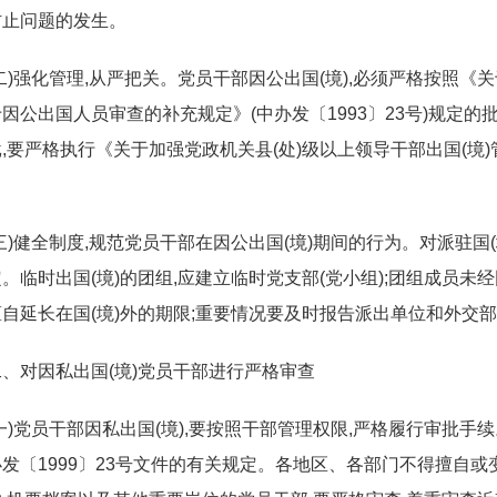
防止问题的发生。
二)强化管理,从严把关。党员干部因公出国(境),必须严格按照《关
因公出国人员审查的补充规定》(中办发〔1993〕23号)规定的
,要严格执行《关于加强党政机关县(处)级以上领导干部出国(境)管
(三)健全制度,规范党员干部在因公出国(境)期间的行为。对派驻
。临时出国(境)的团组,应建立临时党支部(党小组);团组成员未
自延长在国(境)外的期限;重要情况要及时报告派出单位和外交
二、对因私出国(境)党员干部进行严格审查
一)党员干部因私出国(境),要按照干部管理权限,严格履行审批手续
发〔1999〕23号文件的有关规定。各地区、各部门不得擅自