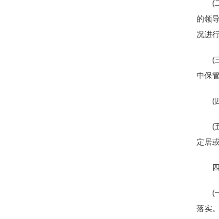
的领
况进行
(
中保
定居或
落实