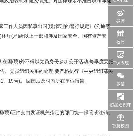
近期政治表现和廉政情况。对法律规定不准出境和涉嫌
微博
家工作人员因私事出国(境)管理的暂行规定》(公通字
(退)休厅(局)级以上干部和涉及国家安全、国有资产安
校历
部,在国(境)外不得以党员身份参加公开活动,每季度要把
二课系统
报告。党员组织关系的处理,要严格执行《中央组织部关
1〕19号)。 回国后及时向所在单位报告。
微信
超星通识课
公出国(境)证件交由发证机关指定的部门统一保管或注销。
智慧校园