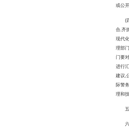
或公开
合,齐
现代化
理部
门要
进行汇
建议,
际警
理和技