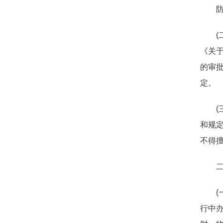
(
《关于
的审批
定。
和规定
不得擅
(
行中办