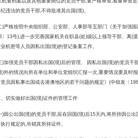
物,机要档案以及其他重要岗位的党员干部,要严格审查,着重审查
纪违法的党员干部,不得批准其出国(境)。
(二)严格按照中央组织部、公安部、人事部等五部门《关于加强国
03〕13号),进一步完善国家机关在职县(处)级以上领导干部、离
业机密等人员因私出国(境)的登记备案工作。
三)加强党员干部因私出国(境)后的管理。 因私出国(境)的党员干
境)外的情况向所在单位和单位党组织汇报一次,重要情况要及时
党员因私事出国或去港澳地区的若干问题的规定》(中组发〔198
三、切实做好出国(境)证件的管理工作
一)因公出国(境)的党员干部,应在回国(境)后15天内,将所持因
执行规定的,吊销其所持证件。