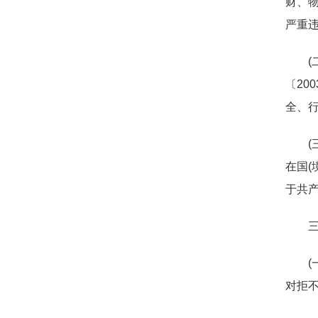
财、
严重违
〔20
全、行
(
在国(
于共产
(
对拒不