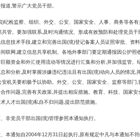
报道,警示广大党员干部。
(四)纪检监察、组织、外交、公安、国家安全、人事、商务等各有
抓共管。要加强联系,及时沟通情况、形成有效预防和处理党员干
信息技术手段,建立和完善出国(境)登记备案人员证照审批、资料管
门间联网,建立信息共享机制。各地外事部门要定期通报因公护照
对巨额资金和外汇使用流动等情况进行汇集和分析,并加强监管。
总和分析,及时掌握涉嫌违纪违法且有出国(境)动向人员的情况,
公安机关要积极予以协助。外交、公安、国家安全、监察等部门,
务合作问题,完善有关政策,并提出相应措施。教育、科技、国家安
术人才出国(境)私自不归问题,提出防范措施。
五、非党员干部出国(境)管理参照本通知执行。
六、本通知自2004年12月31日起执行,原有规定中凡与本通知不