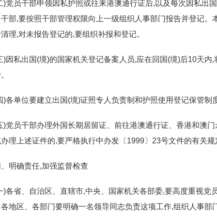
(二)党员干部申领因私护照或往来港澳通行证后,以及每次因私出国
导干部,要按照干部管理权限向上一级组织人事部门报告并登记。
清理,对未报告登记的,要组织补报和登记。
三)因私出国(境)的国家机关登记备案人员,应在回国(境)后10天
管。
(四)各单位要建立出国(境)证照专人负责制和护照使用登记保管制
(五)党员干部办理外国长期居留证、前往港澳通行证、香港和澳门
办理上述证件的,要严格执行中办发〔1999〕23号文件的有关规
四、明确责任,加强监督检查
(一)各省、自治区、直辖市,中央、国家机关各部委,要高度重视党员
。各地区、各部门要明确一名领导同志负责这项工作,组织人事部