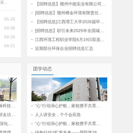
...
【招聘信息】赣州中能实业有限公司…
[招聘信息】赣州稀金环境有限责任…
05-25
【招聘信息}江西理工大学2026届毕…
04-30
[招聘信息】职引未来2025年全国城…
04-26
江西环境工程职业学院6月19日双选…
04-21
近期部分环保企业招聘信息汇总
团学动态
保科技…
“心”行动润心护航，家校携手共育…
研走访…
人人讲安全，个个会应急
 深化…
“心”行动润心护航，家校携手共育…
境管理…
绿色行动“碳”索未来——我院第28…