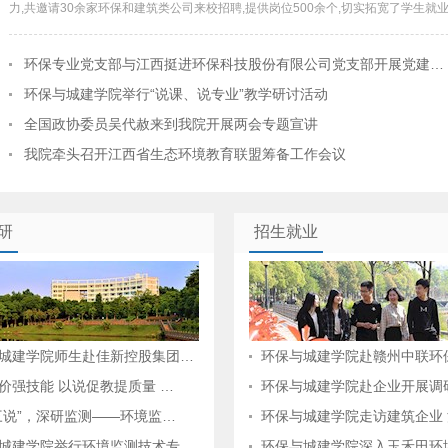
力,共邀请30余家环保和建筑类公司来校招聘,提供岗位500余个,切实拓宽了学生就业渠
环保专业党支部与江西挺进环保科技股份有限公司党支部开展党建…
环保与城建学院举行“说课、说专业”教学研讨活动
全国政协委员吴代赦来到我院开展两会专题宣讲
我院牵头召开江西省生态环境教育联盟筹备工作会议
研
招生就业
城建学院师生赴佳新控股集团…
环保与城建学院赴赣州中联环
价强技能 以说促教提质量 …
环保与城建学院赴企业开展调
三说”，深研监测——环境监…
环保与城建学院走访建筑企业
城建学院举行环境监测技术专…
环保与城建学院深入玉禾田环