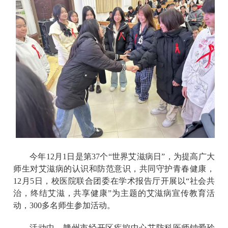
今年
12月1日是第37个“世界艾滋病日”，
为提高广大
师生对艾滋病的认识和防范意识，共同守护青春健康
，
12月5日，
校医院联合团委在学术报告厅开展
以
“社会共
治，终结艾滋，共享健康”为主题的艾滋病宣传教育活
动，
300
多
名
师生参加
活动。
活动中，赣州市经开区疾控中心艾防科
医师
钟爱玲