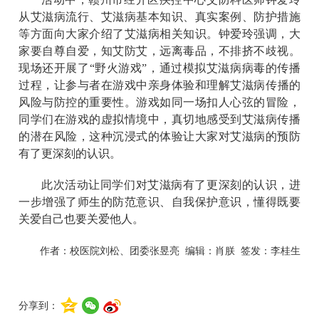
从艾滋病流行、艾滋病基本知识、真实案例、防护措施
等方面
向大家介绍了艾滋病
相关知识。
钟爱玲
强调
，
大
家要自尊自爱，知艾防艾，远离毒品，不排挤不歧视。
现场还开展了
“野火游戏”，通过模拟艾滋病病毒的传播
过程，
让参与者
在游戏中
亲身体验
和理解
艾滋病
传播的
风险与防控的重要性。游戏如同一场扣人心弦的冒险，
同学们在游戏的虚拟情境中，真切地感受到艾滋病传播
的潜在风险，这种沉浸式的体验让大家对艾滋病的预防
有了更深刻的认识。
此次活动让同学们对艾滋病有了更深刻的认识，进
一步增强了师生的防范意识、自我保护意识，懂得既要
关爱自己也要关爱他人。
作者：校医院刘松、团委张昱亮
编辑：肖朕
签发：李桂生
分享到：