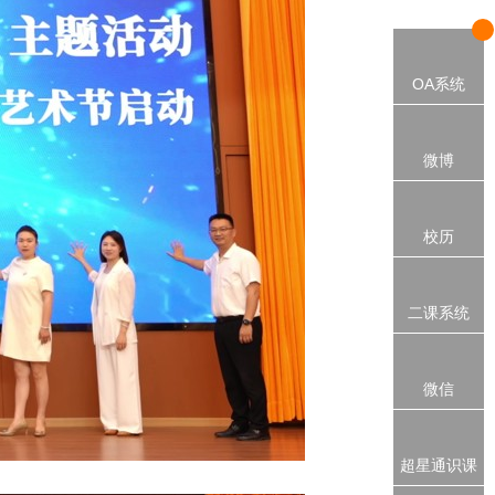
OA系统
微博
校历
二课系统
微信
超星通识课