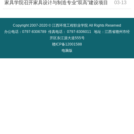
专家开展心理健康讲座
家具学院召开家具设计与制造专业“双高”建设项目
03-13
论证会
Copyright 2007-2020 © 江西环境工程职业学院 All Rights Reserved
办公电话：0797-8306789 传真电话： 0797-8306011 地址：江西省赣州市经
开区东江源大道555号
赣ICP备12001588
电脑版