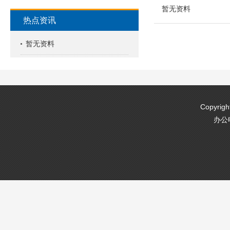
暂无资料
热点资讯
暂无资料
Copyrig
办公电