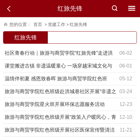
红旅先锋
您的位置：
首页
>
党建工作
>
红旅先锋
红旅先锋
社区青春行动｜旅游与商贸学院“红旅先锋”走进洪
06-02
城巷社区开展“巧手传古韵 趣玩伴成长”主题志愿服务活动
课堂搬进古镇 非遗温暖童心 一场穿越宋城文化与
06-01
客家文化的沉浸式党建联建实践
温情伴初夏 感恩致春晖 旅游与商贸学院红色班
05-12
级“行至班”开展母亲节主题 志愿服务活动
旅游与商贸学院红色班级赴洪城巷社区开展“非遗之
03-24
美润童心 榜样力量照前行”志愿服务
旅游与商贸学院星火班开展环保志愿服务活动
12-23
旅游与商贸学院红色班级开展“政策入户暖民心，青
12-10
春助力社区行”志愿服务活动
旅游与商贸学院红色班级开展社区医保宣传暨清洁
11-21