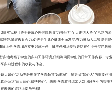
彻落实我校《关于开展心理健康教育“万师润万心 大走访大谈心”活动的通
感纽带,凝聚教育合力,促进学生身心健康全面发展,有力推动人工智能学
月5日上午,学院团总支书记施玉佳、班主任邓华专程走访在企业开展产教
行实地考察了学生的实习工作环境,仔细询问同学们的日常工作内容、专
分享实习过程中的收获与体会。
走访大谈心”活动充分彰显了学院领导“领航员”、辅导员“知心人”的重要作
,真正做到“育人育心,帮扶暖心”。未来,学院将持续加大对困难学生的帮扶
,在未来的道路上绽放光彩!