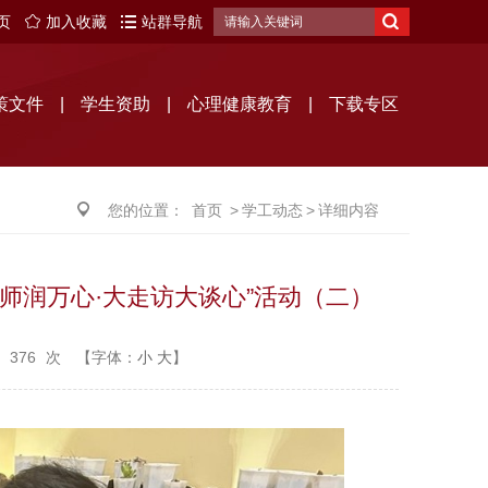
页
加入收藏
站群导航
搜
索
策文件
|
学生资助
|
心理健康教育
|
下载专区
您的位置：
首页
>
学工动态
>
详细内容
万师润万心·大走访大谈心”活动（二）
：
376
次
【字体：
小
大
】