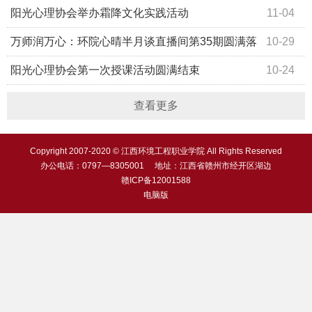
阳光心理协会举办霜降文化实践活动
11-04
万师润万心：环院心晴半月谈直播间第35期圆满落
10-29
幕
阳光心理协会第一次授课活动圆满结束
10-24
查看更多
Copyright 2007-2020 © 江西环境工程职业学院 All Rights Reserved
办公电话：0797—8305001 地址：江西省赣州市经开区湖边
赣ICP备12001588
电脑版