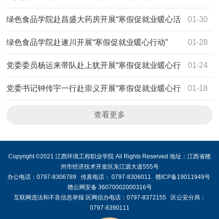
绿色食品学院赴昌盛大药房开展“寒假促就业暖心活
01-30
动”
绿色食品学院赴遂川开展“寒假促就业暖心行动”
01-28
党委委员杨运来带队赴上犹开展“寒假促就业暖心行
01-24
动”
党委书记钟传宇一行赴崇义开展“寒假促就业暖心行
01-18
动”
查看更多
Copyright ©2021 江西环境工程职业学院 All Rights Reserved 地址：江西省赣
州市经济技术开发区东江源大道555号
办公电话：0797-8306789 传真电话： 0797-8306011 赣ICP备19011949号
赣公网安备 36070002000316号
互联网违法和不良信息举报 区网信办电话：0797-8372155 区公安分局：
0797-8390111