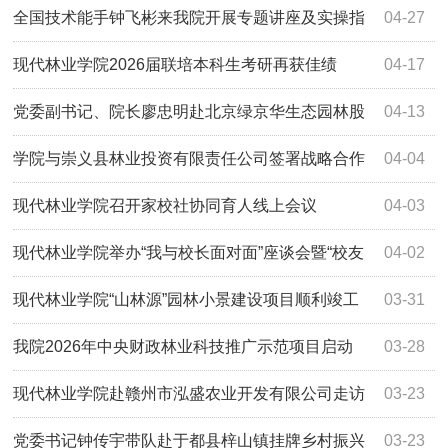
全国技术能手钟飞彬来我院开展专题讲座及实操指
04-27
导
现代林业学院2026届联培本科生考研再获佳绩
04-17
党委副书记、院长廖忠明赴北京绿京华生态园林股
04-13
份有限公司考察调研
学院与崇义县林业投资有限责任公司签署战略合作
04-04
框架协议
现代林业学院召开家校社协同育人线上会议
04-03
现代林业学院举办“我与校长面对面”座谈会暨“校友
04-02
话成长”青春分享会
现代林业学院“山林源”园林小景建设项目顺利竣工
03-31
我院2026年中央财政林业科技推广示范项目启动
03-28
现代林业学院赴赣州市泓盛农业开发有限公司走访
03-23
交流
党委书记钟传宇带队赴于都县梓山镇挂牌乡村振兴
03-23