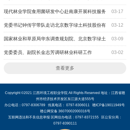
服务站
现代林业学院食用菌研发中心赴南康开展科技服务
03-17
与访企拓岗
党委书记钟传宇带队走访北京数字绿土科技股份有
03-12
限公司武汉分公司
国家林业和草原局华东调查规划院、北京数字绿土
03-09
科技股份有限公司来我院座谈交流
党委委员、副院长金志芳调研林业科研工作
03-02
查看更多
Copyright ©2021 江西环境工程职业学院 All Rights Reserved 地址：江西省赣
州市经济技术开发区东江源大道555号
办公电话：0797-8306789 传真电话： 0797-8306011 赣ICP备19011949号
赣公网安备 36070002000316号
互联网违法和不良信息举报 区网信办电话：0797-8372155 区公安分局：
0797-8390111