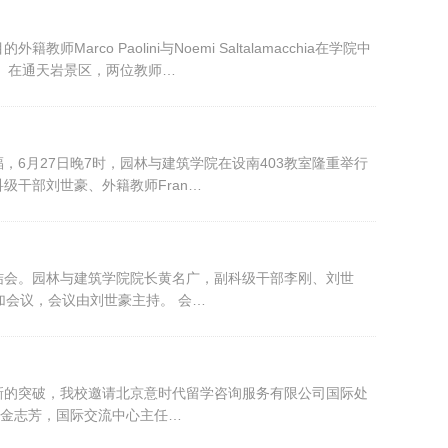
o Paolini与Noemi Saltalamacchia在学院中
 在通天岩景区，两位教师…
6月27日晚7时，园林与建筑学院在设南403教室隆重举行
副科级干部刘世豪、外籍教师Fran…
作总结会。园林与建筑学院院长黄名广，副科级干部李刚、刘世
人参加会议，会议由刘世豪主持。 会…
新的突破，我校邀请北京意时代留学咨询服务有限公司国际处
长金志芳，国际交流中心主任…