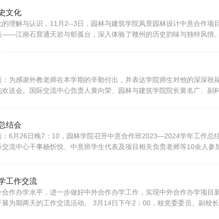
史文化
认识，11月2--3日，园林与建筑学院风景园林设计中意合作项目的外籍教师Marc
点——江南石窟通天岩与郁孤台，深入体验了赣州的历史韵味与独特风情。
：为感谢外教老师在本学期的辛勤付出，并表达学院师生对他的深深祝福，
chione的欢送会。国际交流中心负责人黄向荣、园林与建筑学院院长黄名广、
总结会
6月26日晚7：10，园林学院召开中意合作班2023—2024学年工
ione，国际交流中心干事杨忻悦、中意班学生代表及项目相关负责老师等10余
学工作交流
升合作办学水平，进一步做好中外合作办学工作，实现中外合作办学项目
展为期两天的工作交流活动。 3月14日下午2：00，校党委委员、副校