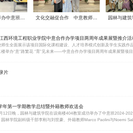
举办中意班…
文化交融促合作 中意教师…
园林与建筑
江西环境工程职业学院中意合作办学项目两周年成果展暨推介活
师生全面展示该项目国际化课程建设、人才培养模式创新及学生实践作品等
楼举办“意”路繁花 “育”见未来——中意合作办学项目两周年成果展暨项
录片
25学年第一学期教学总结暨外籍教师欢送会
月12日晚，园林与建筑学院在设南楼404教室成功举办了中意班2024-
副科级干部李刚与刘世豪、外籍教师Marco Paolini与Noemi Salta