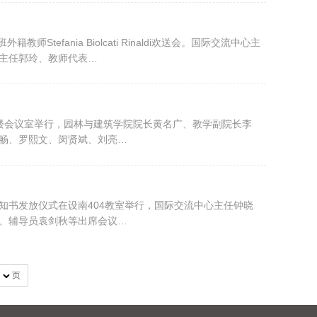
efania Biolcati Rinaldi欢送会。国际交流中心主
教研室主任郭玲、教师代表…
2楼会议室举行，园林与建筑学院院长黄名广、教学副院长李
表王晓畅、罗熙文、闵贤斌、刘亮…
通知书发放仪式在设南404教室举行，国际交流中心主任钟晓
杨忻悦、辅导员袁剑秋等出席会议…
页