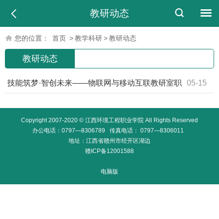
教研动态
您的位置：
首页
>
教学科研
>
教研动态
教研动态
技能筑梦·智创未来——物联网与移动互联教研室职
05-15
业教育活动周成果展圆满举办
Copyright 2007-2020 © 江西环境工程职业学院 All Rights Reserved
办公电话：0797—8306789 传真电话： 0797—8306011
地址：江西省赣州市经开区湖边
赣ICP备12001588
电脑版