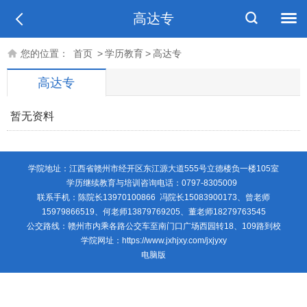
高达专
您的位置：
首页
>
学历教育
>
高达专
高达专
暂无资料
学院地址：江西省赣州市经开区东江源大道555号立德楼负一楼105室
学历继续教育与培训咨询电话：0797-8305009
联系手机：陈院长13970100866 冯院长15083900173、曾老师
15979866519、何老师13879769205、董老师18279763545
公交路线：赣州市内乘各路公交车至南门口广场西园转18、109路到校
学院网址：https://www.jxhjxy.com/jxjyxy
电脑版