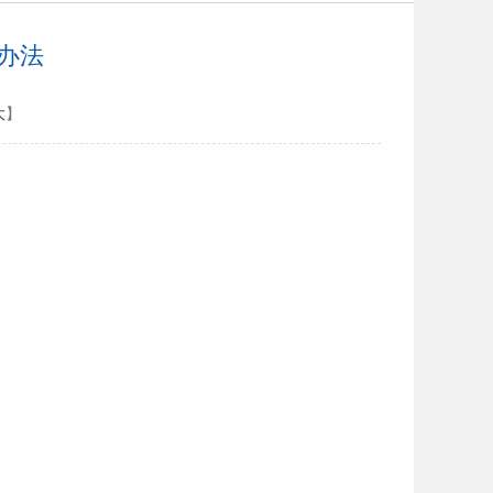
办法
大
】