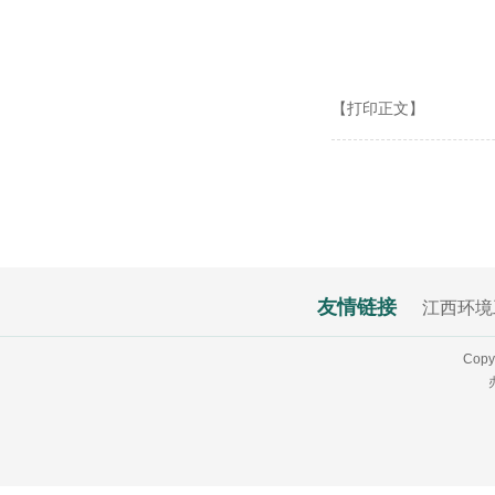
【打印正文】
友情链接
江西环境
Copy