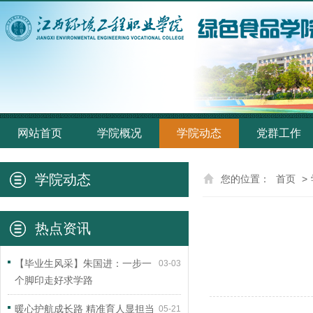
网站首页
学院概况
学院动态
党群工作
学院动态
您的位置：
首页
>
热点资讯
【毕业生风采】朱国进：一步一
03-03
个脚印走好求学路
暖心护航成长路 精准育人显担当
05-21