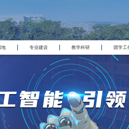
园地
专业建设
教学科研
团学工
|
|
|