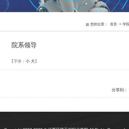
您的位置：
首页
>
学
院系领导
【字体：
小
大
】
分享到：